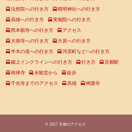
法然院への行き方
晴明神社への行き方
高雄への行き方
実相院への行き方
西本願寺への行き方
アクセス
大徳寺への行き方
大原への行き方
半木の道への行き方
河原町などへの行き方
蹴上インクラインへの行き方
行き方
京都駅
南禅寺
永観堂から
徒歩
千光寺までのアクセス
高雄
神護寺
© 2017
京都のアクセス
.