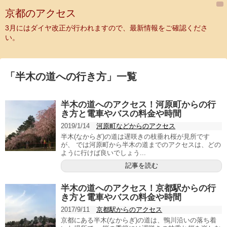
京都のアクセス
3月にはダイヤ改正が行われますので、最新情報をご確認くださ
い。
「
半木の道への行き方
」
一覧
半木の道へのアクセス！河原町からの行
き方と電車やバスの料金や時間
2019/1/14
河原町などからのアクセス
半木(なからぎ)の道は遅咲きの枝垂れ桜が見所です
が、 では河原町から半木の道までのアクセスは、どの
ように行けば良いでしょう...
記事を読む
半木の道へのアクセス！京都駅からの行
き方と電車やバスの料金や時間
2017/9/11
京都駅からのアクセス
京都にある半木(なからぎ)の道は、鴨川沿いの落ち着