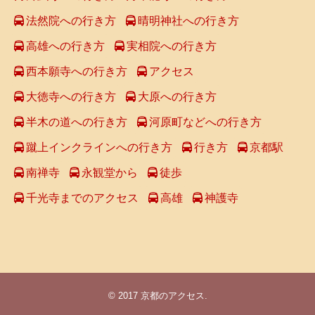
法然院への行き方
晴明神社への行き方
高雄への行き方
実相院への行き方
西本願寺への行き方
アクセス
大徳寺への行き方
大原への行き方
半木の道への行き方
河原町などへの行き方
蹴上インクラインへの行き方
行き方
京都駅
南禅寺
永観堂から
徒歩
千光寺までのアクセス
高雄
神護寺
© 2017
京都のアクセス
.