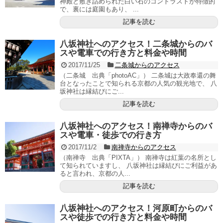
神殿と敷き詰められた白い石のコントラストが特徴的
で、裏には庭園もあり、 ...
記事を読む
八坂神社へのアクセス！二条城からのバ
スや電車での行き方と料金や時間
2017/11/25
二条城からのアクセス
（二条城 出典「photoAC」） 二条城は大政奉還の舞
台となったことで知られる京都の人気の観光地で、 八
坂神社は縁結びにご...
記事を読む
八坂神社へのアクセス！南禅寺からのバ
スや電車・徒歩での行き方
2017/11/2
南禅寺からのアクセス
（南禅寺 出典「PIXTA」） 南禅寺は紅葉の名所とし
て知られていますし、 八坂神社は縁結びにご利益があ
ると言われ、京都の人...
記事を読む
八坂神社へのアクセス！河原町からのバ
スや徒歩での行き方と料金や時間