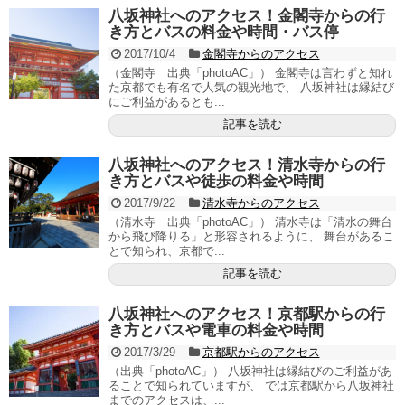
八坂神社へのアクセス！金閣寺からの行
き方とバスの料金や時間・バス停
2017/10/4
金閣寺からのアクセス
（金閣寺 出典「photoAC」） 金閣寺は言わずと知れ
た京都でも有名で人気の観光地で、 八坂神社は縁結び
にご利益があるとも...
記事を読む
八坂神社へのアクセス！清水寺からの行
き方とバスや徒歩の料金や時間
2017/9/22
清水寺からのアクセス
（清水寺 出典「photoAC」） 清水寺は「清水の舞台
から飛び降りる」と形容されるように、 舞台があるこ
とで知られ、京都で...
記事を読む
八坂神社へのアクセス！京都駅からの行
き方とバスや電車の料金や時間
2017/3/29
京都駅からのアクセス
（出典「photoAC」） 八坂神社は縁結びのご利益があ
ることで知られていますが、 では京都駅から八坂神社
までのアクセスは、...