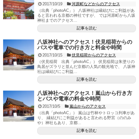
2017/10/19
河原町などからのアクセス
（出典「photoAC」） 八坂神社は縁結びにご利益があ
ると言われる京都の神社ですが、 では河原町から八坂
神社までのアクセス...
記事を読む
八坂神社へのアクセス！伏見稲荷からの
バスや電車での行き方と料金や時間
2017/10/15
伏見稲荷からのアクセス
（伏見稲荷 出典「photoAC」） 伏見稲荷は朱塗りの
鳥居がズラリと並んだ京都の人気の観光地で、 八坂神
社は縁結びにご利益...
記事を読む
八坂神社へのアクセス！嵐山から行き方
とバスや電車の料金や時間
2017/10/5
嵐山からのアクセス
（出典「photoAC」） 嵐山は竹林やトロッコ列車があ
り、 縁結びにご利益があると言われる野宮（ののみ
や）神社もあり、京都...
記事を読む