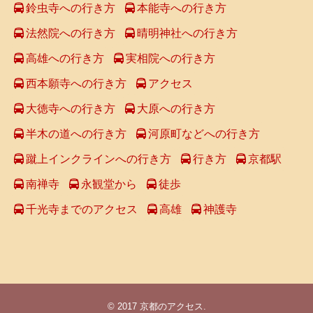
鈴虫寺への行き方
本能寺への行き方
法然院への行き方
晴明神社への行き方
高雄への行き方
実相院への行き方
西本願寺への行き方
アクセス
大徳寺への行き方
大原への行き方
半木の道への行き方
河原町などへの行き方
蹴上インクラインへの行き方
行き方
京都駅
南禅寺
永観堂から
徒歩
千光寺までのアクセス
高雄
神護寺
© 2017
京都のアクセス
.