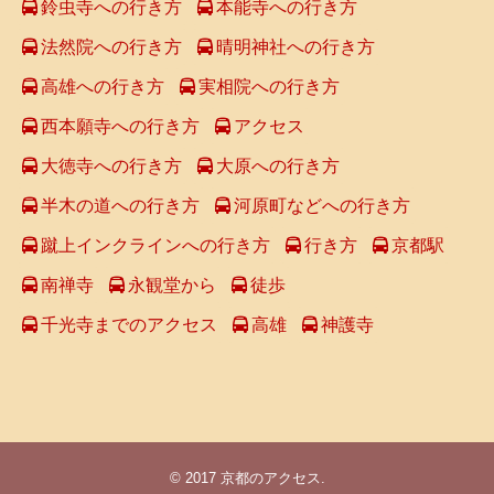
鈴虫寺への行き方
本能寺への行き方
法然院への行き方
晴明神社への行き方
高雄への行き方
実相院への行き方
西本願寺への行き方
アクセス
大徳寺への行き方
大原への行き方
半木の道への行き方
河原町などへの行き方
蹴上インクラインへの行き方
行き方
京都駅
南禅寺
永観堂から
徒歩
千光寺までのアクセス
高雄
神護寺
© 2017
京都のアクセス
.