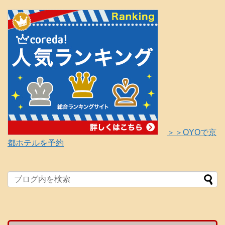
＞＞OYOで京
都ホテルを予約