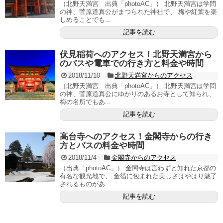
（北野天満宮 出典「photoAC」） 北野天満宮は学問
の神、菅原道真公がまつられた神社で、 梅や紅葉を楽
しめることでも...
記事を読む
伏見稲荷へのアクセス！北野天満宮から
のバスや電車での行き方と料金や時間
2018/11/10
北野天満宮からのアクセス
（北野天満宮 出典「photoAC」） 北野天満宮は学問
の神、菅原道真公にゆかりのあるお寺として知られ、
梅の名所でもあ...
記事を読む
高台寺へのアクセス！金閣寺からの行き
方とバスの料金や時間
2018/11/4
金閣寺からのアクセス
（出典「photoAC」） 金閣寺は言わずと知れた京都の
有名な観光地で、 金箔に包まれた美しさはやはり魅了
されるものがあ...
記事を読む