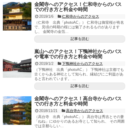
金閣寺へのアクセス！仁和寺からのバス
での行き方と料金や時間
2019/1/6
仁和寺からのアクセス
（仁和寺 出典「photoAC」） 仁和寺は御室桜が有名
で、見頃の時期の桜には魅了されるものがあります
し、 金閣寺の金箔...
記事を読む
嵐山へのアクセス！下鴨神社からのバス
や電車での行き方と料金や時間
2019/1/2
下鴨神社からのアクセス
（下鴨神社 出典「photoAC」） 下鴨神社は京都でも
古くからある神社として知られ、縁結びにご利益があ
ると言われています。 ...
記事を読む
金閣寺へのアクセス！高台寺からのバス
での行き方と料金や時間
2018/11/21
高台寺からのアクセス
（高台寺 出典「photoAC」） 高台寺は秀吉とその妻
「ねね」にゆかりのあるお寺として知られ、 その周囲
では京都らしい...