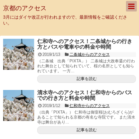
京都のアクセス
3月にはダイヤ改正が行われますので、最新情報をご確認くださ
い。
仁和寺へのアクセス！二条城からの行き
方とバスや電車やの料金や時間
2019/1/13
二条城からのアクセス
（二条城 出典「PIXTA」） 二条城は大政奉還の行わ
れた舞台として知られていて、桜の名所としても知ら
れています。 一方...
記事を読む
清水寺へのアクセス！仁和寺からのバス
での行き方と料金や時間
2019/1/12
仁和寺からのアクセス
（出典「PIXTA」） 仁和寺は御室桜(おむろざくら)が
あることで知られる京都の有名な寺院です。 また清水
寺は舞台があり...
記事を読む