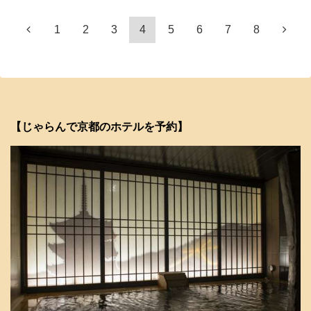
1
2
3
4
5
6
7
8
【じゃらんで京都のホテルを予約】