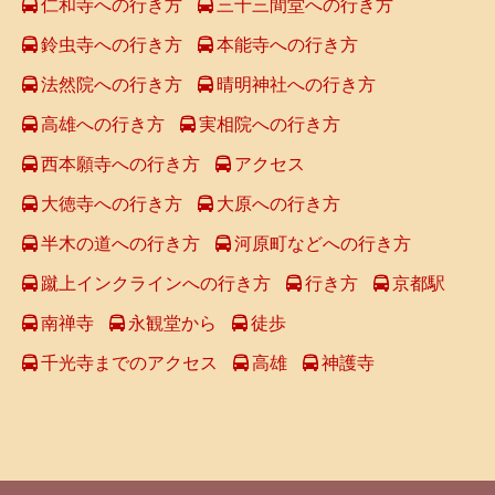
仁和寺への行き方
三十三間堂への行き方
鈴虫寺への行き方
本能寺への行き方
法然院への行き方
晴明神社への行き方
高雄への行き方
実相院への行き方
西本願寺への行き方
アクセス
大徳寺への行き方
大原への行き方
半木の道への行き方
河原町などへの行き方
蹴上インクラインへの行き方
行き方
京都駅
南禅寺
永観堂から
徒歩
千光寺までのアクセス
高雄
神護寺