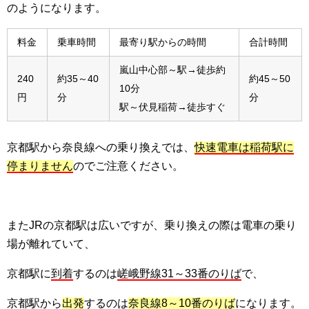
のようになります。
料金
乗車時間
最寄り駅からの時間
合計時間
嵐山中心部～駅→徒歩約
240
約35～40
約45～50
10分
円
分
分
駅～伏見稲荷→徒歩すぐ
京都駅から奈良線への乗り換えでは、
快速電車は稲荷駅に
停まりません
のでご注意ください。
またJRの京都駅は広いですが、乗り換えの際は電車の乗り
場が離れていて、
京都駅に
到着
するのは
嵯峨野線31～33番のりば
で、
京都駅から
出発
するのは
奈良線8～10番のりば
になります。