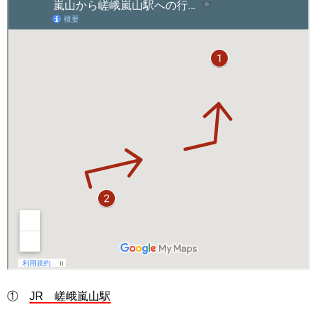
①
JR 嵯峨嵐山駅