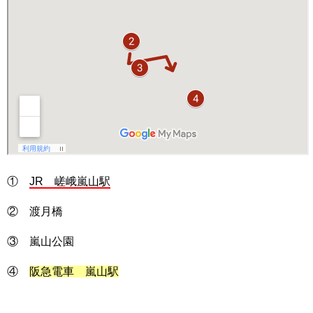
①
JR 嵯峨嵐山駅
② 渡月橋
③ 嵐山公園
④
阪急電車 嵐山駅