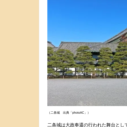
（二条城 出典「photoAC」）
二条城は大政奉還の行われた舞台とし