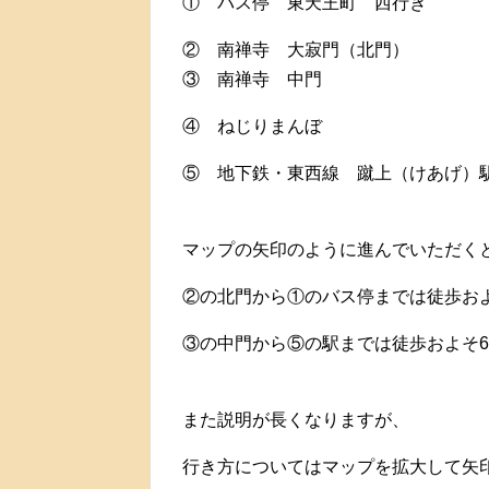
① バス停 東天王町 西行き
② 南禅寺 大寂門（北門）
③ 南禅寺 中門
④ ねじりまんぼ
⑤ 地下鉄・東西線 蹴上（けあげ）
マップの矢印のように進んでいただく
②の北門から①のバス停までは徒歩およ
③の中門から⑤の駅までは徒歩およそ
また説明が長くなりますが、
行き方についてはマップを拡大して矢