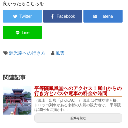
良かったらこちらを
源光庵への行き方
風雲
関連記事
平等院鳳凰堂へのアクセス！嵐山からの
行き方とバスや電車の料金や時間
（嵐山 出典「photoAC」） 嵐山は竹林や渡月橋、
トロッコ列車がある京都の人気の観光地で、 平等院
は10円玉に描かれ...
記事を読む