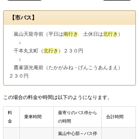
【市バス】
嵐山天龍寺前（平日は
南行き
土休日は
北行き
）
↓
千本丸太町（
北行き
）２３０円
↓
鷹峯源光庵前（たかがみね・げんこうあんまえ）
２３０円
この場合の料金や時間は以下のようになります。
料
最寄りのバス停から
乗車時間
合計時間
金
の時間
嵐山中心部～バス停