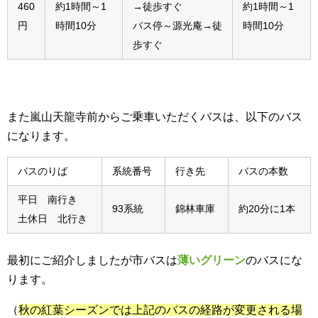
460
約1時間～1
→徒歩すぐ
約1時間～1
円
時間10分
バス停～源光庵→徒
時間10分
歩すぐ
また嵐山天龍寺前からご乗車いただくバスは、以下のバス
になります。
バスのりば
系統番号
行き先
バスの本数
平日 南行き
93系統
錦林車庫
約20分に1本
土休日 北行き
最初にご紹介しましたが市バスは
薄いグリーン
のバスにな
ります。
（
秋の紅葉シーズンでは上記のバスの経路が変更される場