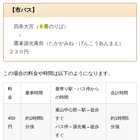
【市バス】
四条大宮（
８番
のりば）
↓
鷹峯源光庵前（たかがみね・げんこうあんまえ）
２３０円
この場合の料金や時間は以下のようになります。
料
最寄り駅・バス停から
乗車時間
合計時間
金
の時間
嵐山中心部～駅→徒歩
450
約1時間5
すぐ
約1時間5
円
分強
バス停～源光庵→徒歩
分強
すぐ