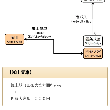
【嵐山電車】
嵐山駅（四条大宮方面行のみ）
↓
四条大宮駅 ２２０円