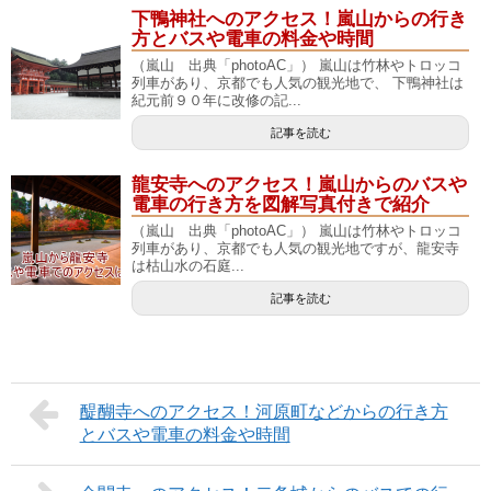
下鴨神社へのアクセス！嵐山からの行き
方とバスや電車の料金や時間
（嵐山 出典「photoAC」） 嵐山は竹林やトロッコ
列車があり、京都でも人気の観光地で、 下鴨神社は
紀元前９０年に改修の記...
記事を読む
龍安寺へのアクセス！嵐山からのバスや
電車の行き方を図解写真付きで紹介
（嵐山 出典「photoAC」） 嵐山は竹林やトロッコ
列車があり、京都でも人気の観光地ですが、龍安寺
は枯山水の石庭...
記事を読む
醍醐寺へのアクセス！河原町などからの行き方
とバスや電車の料金や時間