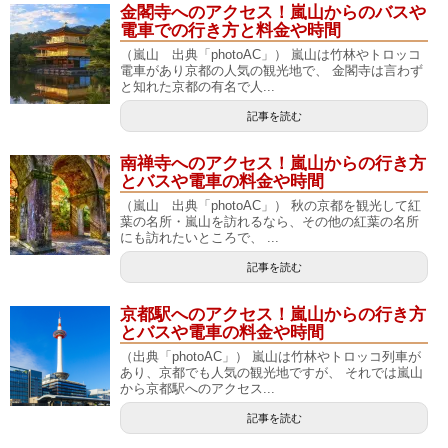
金閣寺へのアクセス！嵐山からのバスや
電車での行き方と料金や時間
（嵐山 出典「photoAC」） 嵐山は竹林やトロッコ
電車があり京都の人気の観光地で、 金閣寺は言わず
と知れた京都の有名で人...
記事を読む
南禅寺へのアクセス！嵐山からの行き方
とバスや電車の料金や時間
（嵐山 出典「photoAC」） 秋の京都を観光して紅
葉の名所・嵐山を訪れるなら、その他の紅葉の名所
にも訪れたいところで、 ...
記事を読む
京都駅へのアクセス！嵐山からの行き方
とバスや電車の料金や時間
（出典「photoAC」） 嵐山は竹林やトロッコ列車が
あり、京都でも人気の観光地ですが、 それでは嵐山
から京都駅へのアクセス...
記事を読む