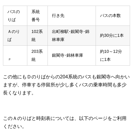
バスの
系統
行き先
バスの本数
りば
番号
Ａのり
102系
出町柳駅･銀閣寺･錦
約30分に1本
ば
統
林車庫
203系
約10～12分
銀閣寺･錦林車庫
〃
統
に1本
この他にもＤのりばからの204系統のバスも銀閣寺へ向かい
ますが、停車する停留所が少し多くバスの乗車時間も多少
長くなります。
このＡのりばと時刻表については、以下のページをご利用
ください。