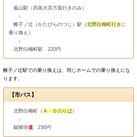
嵐山駅（四条大宮方面行きのみ）
↓
帷子ノ辻（かたびらのつじ）駅（
北野白梅町行き
に
乗り換え）
↓
北野白梅町駅 220円
帷子ノ辻駅での乗り換えは、同じホームでの乗り換えにな
ります。
【市バス】
北野白梅町（
Ａ・Ｄのりば
）
↓
銀閣寺
道
230円