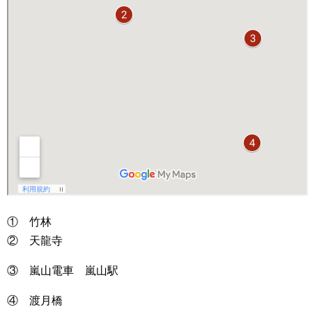
① 竹林
② 天龍寺
③ 嵐山電車 嵐山駅
④ 渡月橋