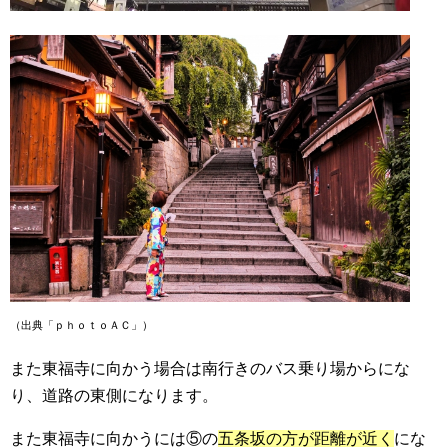
（出典「ｐｈｏｔｏＡＣ」）
また東福寺に向かう場合は南行きのバス乗り場からにな
り、道路の東側になります。
また東福寺に向かうには⑤の
五条坂の方が距離が近く
にな