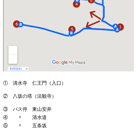
① 清水寺 仁王門（入口）
② 八坂の塔（法観寺）
③ バス停 東山安井
④ 〃 清水道
⑤ 〃 五条坂