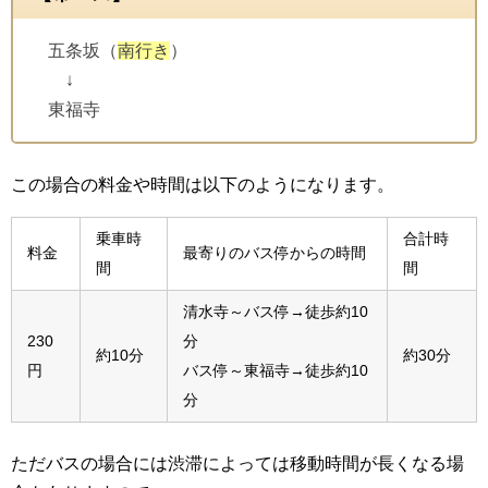
五条坂（
南行き
）
↓
東福寺
この場合の料金や時間は以下のようになります。
乗車時
合計時
料金
最寄りのバス停からの時間
間
間
清水寺～バス停→徒歩約10
230
分
約10分
約30分
円
バス停～東福寺→徒歩約10
分
ただバスの場合には渋滞によっては移動時間が長くなる場