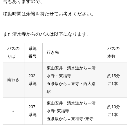
合もありますので、
移動時間は余裕を持たせてお考えください。
また清水寺からのバスは以下になります。
バスの
系統
バスの
行き先
りば
番号
本数
東山安井・清水道から→清
202
水寺・東福寺
約15分
南行き
系統
五条坂から→東寺・西大路
に1本
駅
東山安井・清水道から→清
207
約10分
〃
水寺･東福寺
系統
に1本
五条坂から→東福寺･東寺